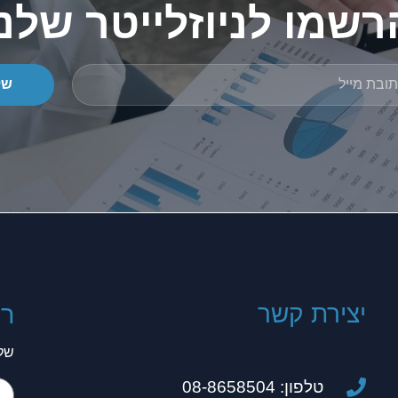
רשמו לניוזלייטר שלנו
של
יצירת קשר
רו
שלח
טלפון: 08-8658504