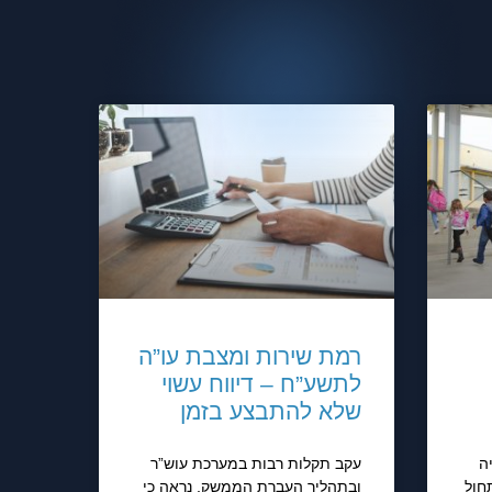
רמת שירות ומצבת עו”ה
לתשע”ח – דיווח עשוי
שלא להתבצע בזמן
ה
עקב תקלות רבות במערכת עוש”ר
חול
ובתהליך העברת הממשק, נראה כי